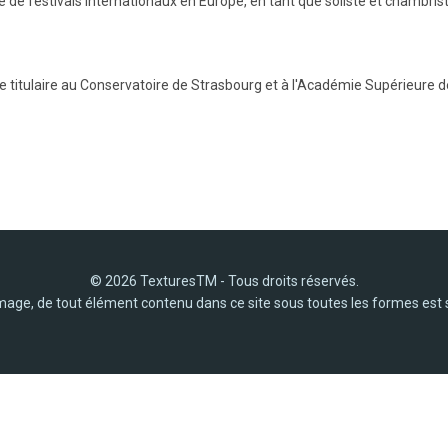
re de festivals internationaux en Europe, en tant que soliste et chambrist
e titulaire au Conservatoire de Strasbourg et à l'Académie Supérieure 
© 2026 TexturesTM - Tous droits réservés.
image, de tout élément contenu dans ce site sous toutes les formes est 